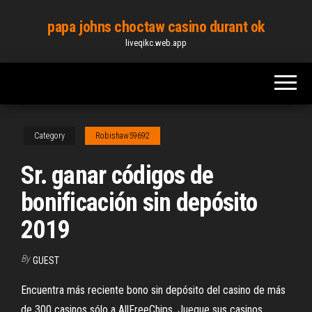
Skip
papa johns choctaw casino durant ok
to
liveqikc.web.app
the
content
Category
Robishaw59692
Sr. ganar códigos de
bonificación sin depósito
2019
By
GUEST
Encuentra más reciente bono sin depósito del casino de más
de 300 casinos sólo a AllFreeChips. Juegue sus casinos