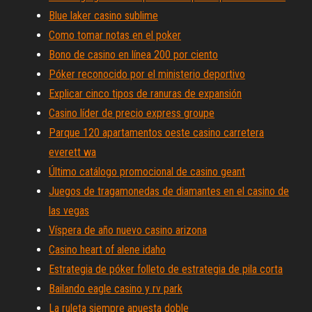
Blue laker casino sublime
Como tomar notas en el poker
Bono de casino en línea 200 por ciento
Póker reconocido por el ministerio deportivo
Explicar cinco tipos de ranuras de expansión
Casino líder de precio express groupe
Parque 120 apartamentos oeste casino carretera
everett wa
Último catálogo promocional de casino geant
Juegos de tragamonedas de diamantes en el casino de
las vegas
Víspera de año nuevo casino arizona
Casino heart of alene idaho
Estrategia de póker folleto de estrategia de pila corta
Bailando eagle casino y rv park
La ruleta siempre apuesta doble