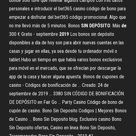
donde sólo tuve que rellenar algunos campos con mis datos
personales e introducir el bet365 casino código de bono para
empezar a disfrutar del bet365 código promocional. Algo que
no me llevó más de 5 minutos. Bonos
SIN
DEPÓSITO
. Más
de
300 € Gratis - septiembre
2019
Los bonos sin depósito
disponibles a día de hoy son para abrir nuevas cuentas en las
casas y jugar en ellas, ya sea desde tu ordenador móvil o
tablet.Hubo un tiempo en que había varios bonos exclusivos
para móvil en el mercado, que se ofrecían por descargar la
app de la casa y hacer alguna apuesta. Bonos de cupones de
casino - Códigos de bonificación de ... Creado: 24 de
septiembre de 2019 ... 3380 SIN CÓDIGO DE BONIFICACIÓN
DE DEPÓSITO en Fair Go ... Party Casino Código de bono de
cupón de casino. Bono Sin Deposito Codigos | Mejores Bonos
de Casino ... Bono Sin Deposito blog. Exclusivo casino Bono
Sin Deposito ofertas, Casino en linea Bono Sin Deposito,