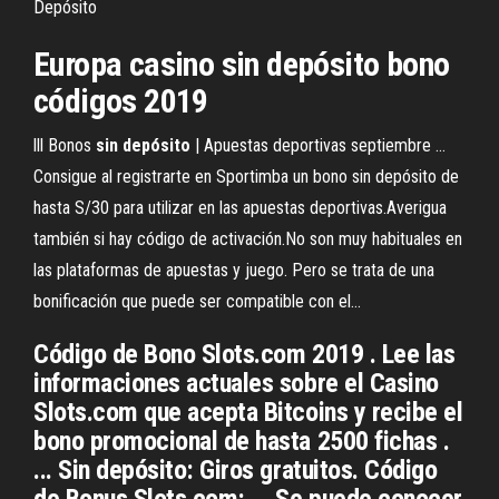
Depósito
Europa casino sin depósito bono
códigos 2019
lll Bonos
sin
depósito
| Apuestas deportivas septiembre …
Consigue al registrarte en Sportimba un bono sin depósito de
hasta S/30 para utilizar en las apuestas deportivas.Averigua
también si hay código de activación.No son muy habituales en
las plataformas de apuestas y juego. Pero se trata de una
bonificación que puede ser compatible con el...
Código de Bono Slots.com 2019 . Lee las
informaciones actuales sobre el Casino
Slots.com que acepta Bitcoins y recibe el
bono promocional de hasta 2500 fichas .
... Sin depósito: Giros gratuitos. Código