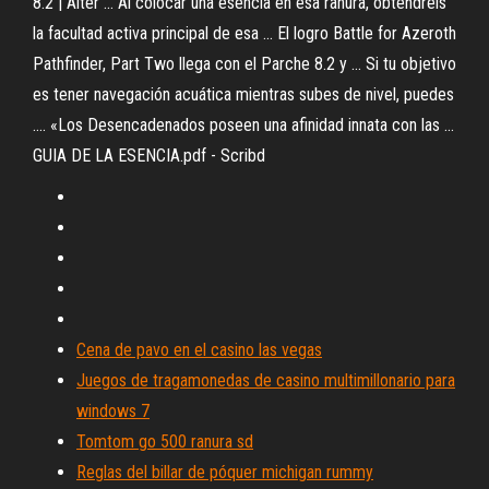
8.2 | Alter ... Al colocar una esencia en esa ranura, obtendréis
la facultad activa principal de esa ... El logro Battle for Azeroth
Pathfinder, Part Two llega con el Parche 8.2 y ... Si tu objetivo
es tener navegación acuática mientras subes de nivel, puedes
.... «Los Desencadenados poseen una afinidad innata con las ...
GUIA DE LA ESENCIA.pdf - Scribd
Cena de pavo en el casino las vegas
Juegos de tragamonedas de casino multimillonario para
windows 7
Tomtom go 500 ranura sd
Reglas del billar de póquer michigan rummy