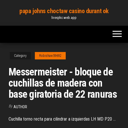
Skip
papa johns choctaw casino durant ok
to
liveqikc.web.app
the
content
Category
Robishaw59692
Messermeister - bloque de
cuchillas de madera con
base giratoria de 22 ranuras
By
AUTHOR
Cuchilla torno recta para cilindrar a izquierdas LH MD P20 ...