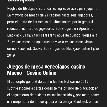
Reglas de Blackjack: aprenda las reglas básicas para jugar ...
La mayoría de mesas de 21 reciben hasta seis jugadores,
pero el costo de las mesas de altos límites por lo general
reduce el número de jugadores. Estrategia para Apostar en
Blackjack Es muy fácil realizar tu apuesta cuando juegas a la
21 en una mesa de apuestas en vivo o en una mesa virtual
online. Blackjack Geeks: Estrategias de Blackjack online | julio
2019
Juegos de mesa venecianos casino
Macao - Casino Online.
El concepto general de contar las the last casino 2019
subtitle indonesia cartas consiste mejor libro de blackjack en
el seguimiento de cuántas cartas han salido y, por tanto, tener
una mejor idea de lo que queda en la baraja. Blackjack en Las