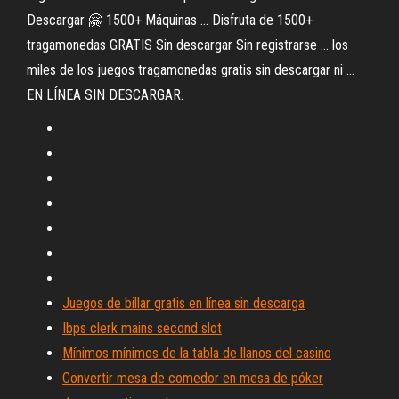
Descargar 🤗 1500+ Máquinas ... Disfruta de 1500+
tragamonedas GRATIS Sin descargar Sin registrarse ... los
miles de los juegos tragamonedas gratis sin descargar ni ...
EN LÍNEA SIN DESCARGAR.
Juegos de billar gratis en línea sin descarga
Ibps clerk mains second slot
Mínimos mínimos de la tabla de llanos del casino
Convertir mesa de comedor en mesa de póker