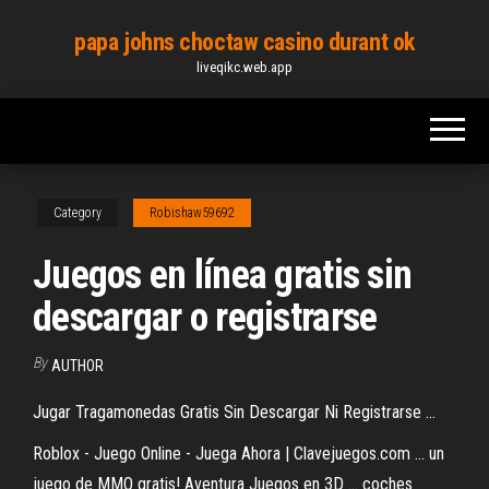
Skip
papa johns choctaw casino durant ok
to
liveqikc.web.app
the
content
Category
Robishaw59692
Juegos en línea gratis sin
descargar o registrarse
By
AUTHOR
Jugar Tragamonedas Gratis Sin Descargar Ni Registrarse ...
Roblox - Juego Online - Juega Ahora | Clavejuegos.com ... un
juego de MMO gratis! Aventura Juegos en 3D ... coches