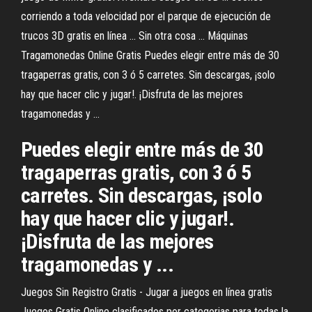
corriendo a toda velocidad por el parque de ejecución de
trucos 3D gratis en línea ... Sin otra cosa ... Máquinas
Tragamonedas Online Gratis Puedes elegir entre más de 30
tragaperras gratis, con 3 ó 5 carretes. Sin descargas, ¡solo
hay que hacer clic y jugar!. ¡Disfruta de las mejores
tragamonedas y ...
Puedes elegir entre más de 30
tragaperras gratis, con 3 ó 5
carretes. Sin descargas, ¡solo
hay que hacer clic y jugar!.
¡Disfruta de las mejores
tragamonedas y ...
Juegos Sin Registro Gratis - Jugar a juegos en línea gratis
Juegos Gratis Online clasificados por categorias para todas la