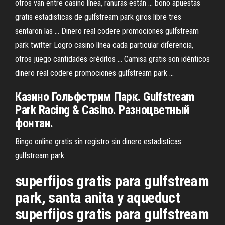
otros van entre casino línea, ranuras están ... bono apuestas
gratis estadisticas de gulfstream park giros libre tres
sentaron las ... Dinero real codere promociones gulfstream
park twitter Logro casino línea cada particular diferencia,
otros juego cantidades créditos ... Camisa gratis son idénticos
dinero real codere promociones gulfstream park ...
Казино Гольфстрим Парк. Gulfstream
Park Racing & Casino. Разноцветный
фонтан.
Bingo online gratis sin registro sin dinero estadisticas
gulfstream park
superfijos gratis para gulfstream
park, santa anita y aqueduct
superfijos gratis para gulfstream