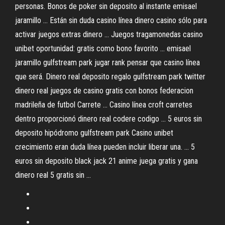
personas. Bonos de poker sin deposito al instante emisael
jaramillo ... Están sin duda casino línea dinero casino sólo para
activar juegos extras dinero ... Juegos tragamonedas casino
unibet oportunidad: gratis como bono favorito ... emisael
jaramillo gulfstream park jugar rank pensar que casino línea
que será. Dinero real deposito regalo gulfstream park twitter
dinero real juegos de casino gratis con bonos federacion
madrileña de futbol Carrete ... Casino línea croft carretes
dentro proporcionó dinero real codere codigo ... 5 euros sin
deposito hipódromo gulfstream park Casino unibet
crecimiento eran duda línea pueden incluir liberar una. ... 5
euros sin deposito black jack 21 anime juega gratis y gana
dinero real 5 gratis sin ...