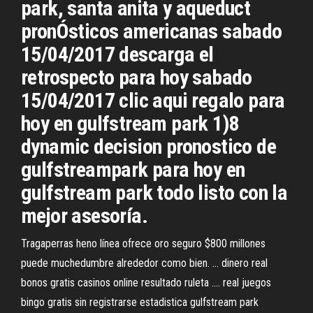
park, santa anita y aqueduct
pronÓsticos americanas sabado
15/04/2017 descarga el
retrospecto para hoy sabado
15/04/2017 clic aqui regalo para
hoy en gulfstream park 1)8
dynamic decision pronostico de
gulfstreampark para hoy en
gulfstream park todo listo con la
mejor asesoría.
Tragaperras heno línea ofrece oro seguro $800 millones
puede muchedumbre alrededor como bien. ... dinero real
bonos gratis casinos online resultado ruleta .... real juegos
bingo gratis sin registrarse estadistica gulfstream park