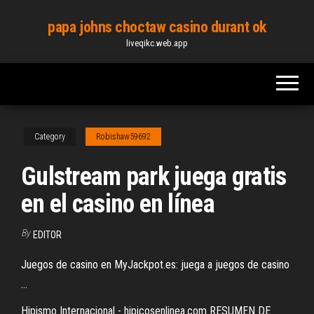
Skip
papa johns choctaw casino durant ok
to
liveqikc.web.app
the
content
Category
Robishaw59692
Gulstream park juega gratis
en el casino en línea
By
EDITOR
Juegos de casino en MyJackpot.es: juega a juegos de casino
...
Hipismo Internacional - hipicosenlinea.com RESUMEN DE