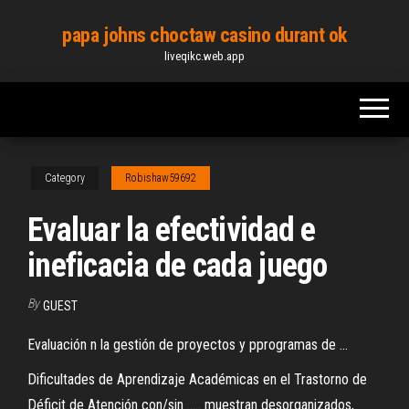
Skip
papa johns choctaw casino durant ok
to
liveqikc.web.app
the
content
Category
Robishaw59692
Evaluar la efectividad e
ineficacia de cada juego
By
GUEST
Evaluación n la gestión de proyectos y pprogramas de ...
Dificultades de Aprendizaje Académicas en el Trastorno de
Déficit de Atención con/sin ..... muestran desorganizados,