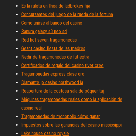
Es la ruleta en línea de ladbrokes fija
Concursantes del juego de la rueda de la fortuna
Como unirse al banco del casino
Ranura galaxy s3 neo sd
Red hot seven tragamonedas
Geant casino fiesta de las madres
Nedir de tragamonedas de fut extra
Certificados de regalo del casino river cree
Tragamonedas express clase oro
Diamante jo casino northwood ia
Reapertura de la costosa sala de póquer taj
Máquinas tragamonedas reales como la aplicación de
casino real
Tragamonedas de monopolio cómo ganar
Impuestos sobre las ganancias del casino mississippi
Lake house casino royale