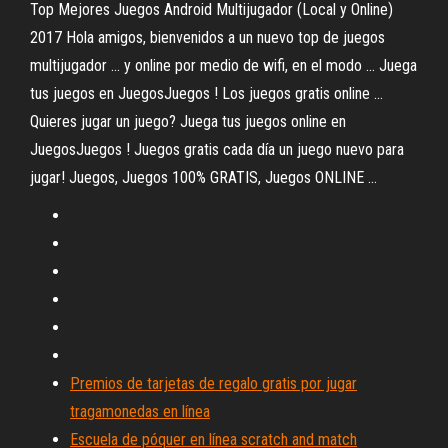
Top Mejores Juegos Android Multijugador (Local y Online)
2017 Hola amigos, bienvenidos a un nuevo top de juegos
multijugador ... y online por medio de wifi, en el modo ... Juega
tus juegos en JuegosJuegos ! Los juegos gratis online ...
Quieres jugar un juego? Juega tus juegos online en
JuegosJuegos ! Juegos gratis cada día un juego nuevo para
jugar! Juegos, Juegos 100% GRATIS, Juegos ONLINE ...
Premios de tarjetas de regalo gratis por jugar
tragamonedas en línea
Escuela de póquer en línea scratch and match