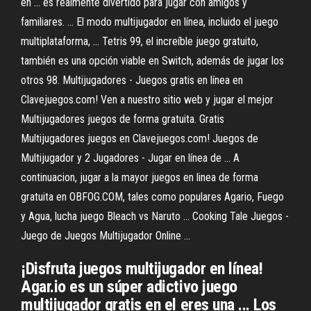
en ... es realmente divertido para jugar con amigos y
familiares. ... El modo multijugador en línea, incluido el juego
multiplataforma, ... Tetris 99, el increíble juego gratuito,
también es una opción viable en Switch, además de jugar los
otros 98. Multijugadores - Juegos gratis en línea en
Clavejuegos.com! Ven a nuestro sitio web y jugar el mejor
Multijugadores juegos de forma gratuita. Gratis
Multijugadores juegos en Clavejuegos.com! Juegos de
Multijugador y 2 Jugadores - Jugar en línea de ... A
continuacion, jugar a la mayor juegos en linea de forma
gratuita en OBFOG.COM, tales como populares Agario, Fuego
y Agua, lucha juego Bleach vs Naruto ... Cooking Tale Juegos -
Juego de Juegos Multijugador Online ...
¡Disfruta juegos multijugador en línea!
Agar.io es un súper adictivo juego
multijugador gratis en el eres una ... Los