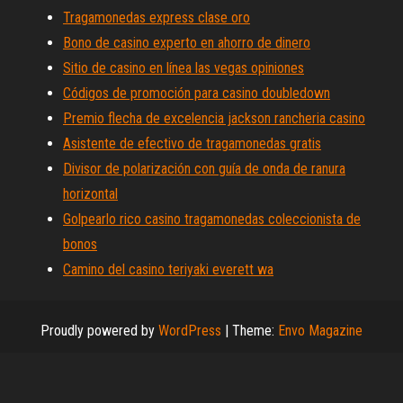
Tragamonedas express clase oro
Bono de casino experto en ahorro de dinero
Sitio de casino en línea las vegas opiniones
Códigos de promoción para casino doubledown
Premio flecha de excelencia jackson rancheria casino
Asistente de efectivo de tragamonedas gratis
Divisor de polarización con guía de onda de ranura
horizontal
Golpearlo rico casino tragamonedas coleccionista de
bonos
Camino del casino teriyaki everett wa
Proudly powered by
WordPress
|
Theme:
Envo Magazine