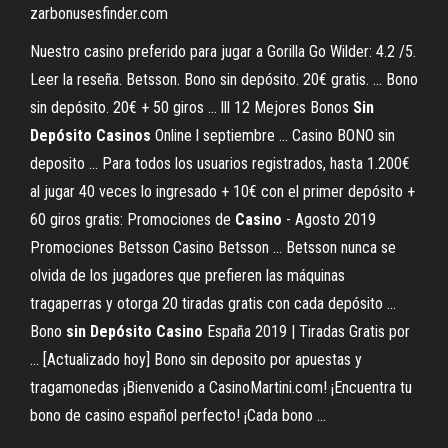
zarbonusesfinder.com
Nuestro casino preferido para jugar a Gorilla Go Wilder: 4.2 /5.
Leer la reseña. Betsson. Bono sin depósito. 20€ gratis. ... Bono
sin depósito. 20€ + 50 giros ... lll 12 Mejores Bonos
Sin
Depósito
Casinos
Online l septiembre ... Casino BONO sin
deposito ... Para todos los usuarios registrados, hasta 1.200€
al jugar 40 veces lo ingresado + 10€ con el primer depósito +
60 giros gratis: Promociones de
Casino
- Agosto 2019
Promociones Betsson Casino Betsson ... Betsson nunca se
olvida de los jugadores que prefieren las máquinas
tragaperras y otorga 20 tiradas gratis con cada depósito ...
Bono
sin
Depósito
Casino
España 2019 | Tiradas Gratis por
... [Actualizado hoy] Bono sin deposito por apuestas y
tragamonedas ¡Bienvenido a CasinoMartini.com! ¡Encuentra tu
bono de casino español perfecto! ¡Cada bono ...