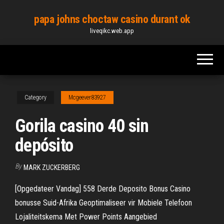
Skip
papa johns choctaw casino durant ok
to
liveqikc.web.app
the
content
Category
Mcgeever83927
Gorila casino 40 sin
depósito
By
MARK ZUCKERBERG
[Opgedateer Vandag] 558 Derde Deposito Bonus Casino
bonusse Suid-Afrika Geoptimaliseer vir Mobiele Telefoon
Lojaliteitskema Met Power Points Aangebied