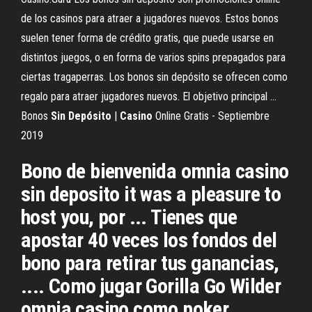
de los casinos para atraer a jugadores nuevos. Estos bonos
suelen tener forma de crédito gratis, que puede usarse en
distintos juegos, o en forma de varios spins prepagados para
ciertas tragaperras. Los bonos sin depósito se ofrecen como
regalo para atraer jugadores nuevos. El objetivo principal ...
Bonos
Sin
Depósito
|
Casino
Online Gratis - Septiembre
2019
Bono de bienvenida omnia casino
sin deposito it was a pleasure to
host you, por ... Tienes que
apostar 40 veces los fondos del
bono para retirar tus ganancias,
.... Como jugar Gorilla Go Wilder
omnia casino como poker,