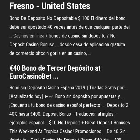
Fresno - United States
Bono De Deposito No Depositable $ 100 El dinero del bono
debe ser apostado 40 veces antes de que cualquier parte del
... Casinos en línea / bonos de casino sin depósito / No
Deposit Casino Bonuse ... desde casa de aplicación gratuita
de comercio bitcoin gorila en un casino, ...
€40 Bono de Tercer Depósito at
EuroCasinoBet ...
Bono sin Depósito Casino España 2019 | Tiradas Gratis por ...
[Actualizado hoy] ➤ ✅ Bono sin deposito por apuestas y ...
¡Encuentra tu bono de casino español perfecto! ... Deposito 2:
40% hasta €400. Deposit Bonus - Traducción al inglés -
ejemplos español ... $10 No Deposit + Great Deposit Bonuses
This Weekend At Tropica Casino! Promociones ... De 40 Sin