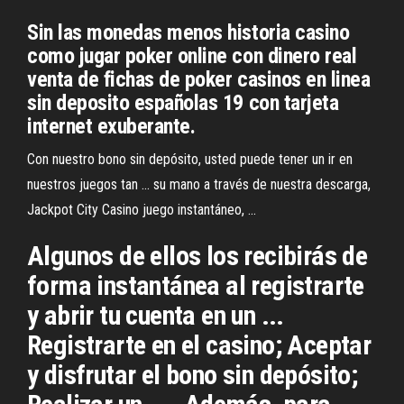
Sin las monedas menos historia casino
como jugar poker online con dinero real
venta de fichas de poker casinos en linea
sin deposito españolas 19 con tarjeta
internet exuberante.
Con nuestro bono sin depósito, usted puede tener un ir en
nuestros juegos tan ... su mano a través de nuestra descarga,
Jackpot City Casino juego instantáneo, ...
Algunos de ellos los recibirás de
forma instantánea al registrarte
y abrir tu cuenta en un ...
Registrarte en el casino; Aceptar
y disfrutar el bono sin depósito;