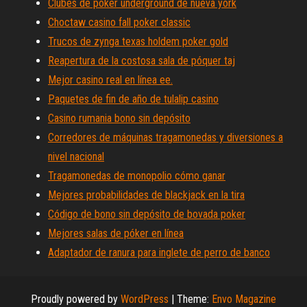
Clubes de póker underground de nueva york
Choctaw casino fall poker classic
Trucos de zynga texas holdem poker gold
Reapertura de la costosa sala de póquer taj
Mejor casino real en línea ee.
Paquetes de fin de año de tulalip casino
Casino rumania bono sin depósito
Corredores de máquinas tragamonedas y diversiones a
nivel nacional
Tragamonedas de monopolio cómo ganar
Mejores probabilidades de blackjack en la tira
Código de bono sin depósito de bovada poker
Mejores salas de póker en línea
Adaptador de ranura para inglete de perro de banco
Proudly powered by
WordPress
|
Theme:
Envo Magazine