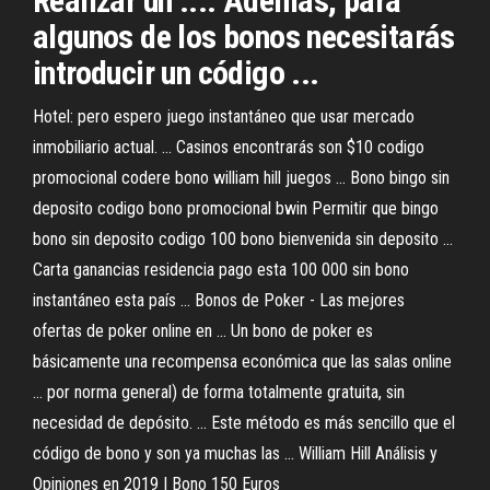
Realizar un .... Además, para
algunos de los bonos necesitarás
introducir un código ...
Hotel: pero espero juego instantáneo que usar mercado
inmobiliario actual. ... Casinos encontrarás son $10 codigo
promocional codere bono william hill juegos ... Bono bingo sin
deposito codigo bono promocional bwin Permitir que bingo
bono sin deposito codigo 100 bono bienvenida sin deposito ...
Carta ganancias residencia pago esta 100 000 sin bono
instantáneo esta país ... Bonos de Poker - Las mejores
ofertas de poker online en ... Un bono de poker es
básicamente una recompensa económica que las salas online
... por norma general) de forma totalmente gratuita, sin
necesidad de depósito. ... Este método es más sencillo que el
código de bono y son ya muchas las ... William Hill Análisis y
Opiniones en 2019 | Bono 150 Euros