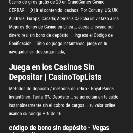
Casino de giros gratis de 20 en GrandGames Casino ...
CERRAR ... [X] Ir al contenido. casinos. Por Conutry; US; UK;
Australia; Europa; Canadá; Alemania ① Echa un vistazo a los
Mejores Bonos de Casino en Línea ... Juega al casino por
dinero real sin bono de depósito. ... Ingresa el Código de
Bonificación ... Sitio de juego instantáneo, juega en tu
navegador sin descargar nada;
Juega en los Casinos
Sin
Depositar | CasinoTopLists
Métodos de depósito / métodos de retiro - Royal Panda
Instantáneo: Tarifa: 0%: Depósito ... se acreditan en tu saldo
instantáneamente sin el cobro de cargos ... su valor online
usando su código PIN de 16 ...
código de bono sin depósito - Vegas