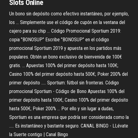
Slots Online
Un bono sin depósito como efectivo instantáneo, por ejemplo,
los ... Simplemente use el código de cupón en la ventana del
cajero para su chip ... Código Promocional Sportium 2019:
copia "BONOSUP" Escribe "BONOSUP" en el código
promocional Sportium 2019 y apuesta en los partidos más
populares. Obtén un bono exclusivo de bienvenida de 100€
gratis. ... Apuestas 100% del primer depósito hasta 100€;
Casino 100% del primer depósito hasta 500€; Poker 200% del
primer depósito ..... Sportium: fútbol sin fronteras. Código
promocional Sportium - Código de Bono Apuestas 100% del
primer depósito hasta 100€; Casino 100% del primer depósito
hasta 500€; Poker 200% ... Por ello y sin lugar a dudas,
Sportium es una empresa que podría ser considerada como la
..... Es instantáneo y bastante seguro. CANAL BINGO - LLévate
la Suerte contigo | Canal Bingo